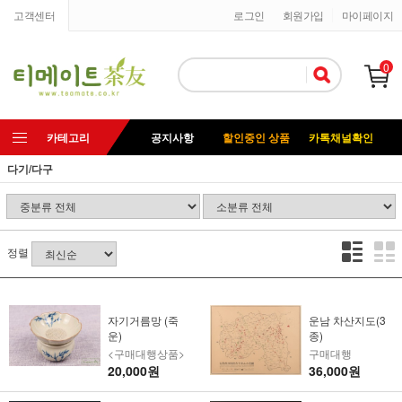
고객센터
로그인
회원가입
마이페이지
0
카테고리
공지사항
할인중인 상품
카톡채널확인
다기/다구
정렬
자기거름망 (죽
운남 차산지도(3
운)
종)
<구매대행상품>
구매대행
20,000원
36,000원